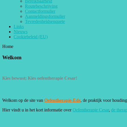
Bereikbaarheid
Routebeschrijving
Contactformulier
Aanmeldingsformulier
Tevredenheidsenquete
Links
Nieuws
Cookiebeleid (EU)
Home
Welkom
Kies bewust; Kies oefentherapie Cesar!
Welkom op de site van
Oefentherapie-Ede
, de praktijk voor houdin
Hier vindt u in het kort informatie over
Oefentherapie Cesar
,
de thera