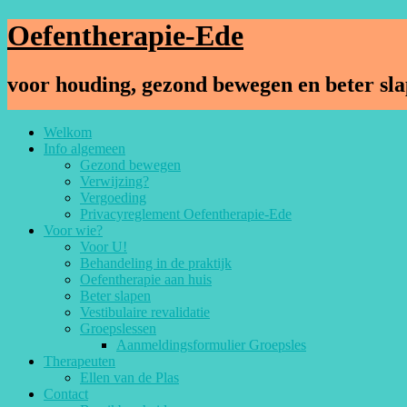
Oefentherapie-Ede
voor houding, gezond bewegen en beter sl
Welkom
Info algemeen
Gezond bewegen
Verwijzing?
Vergoeding
Privacyreglement Oefentherapie-Ede
Voor wie?
Voor U!
Behandeling in de praktijk
Oefentherapie aan huis
Beter slapen
Vestibulaire revalidatie
Groepslessen
Aanmeldingsformulier Groepsles
Therapeuten
Ellen van de Plas
Contact