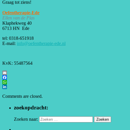
Graag tot ziens!
Oefentherapie-Ede
Ellen van de Plas
Klaphekweg 40
6713 HN Ede
tel: 0318-651918
E-mail:
info@oefentherapie-ede.nl
KvK: 55487564
Email
Facebook
WhatsApp
LinkedIn
Comments are closed.
zoekopdracht:
Zoeken naar: